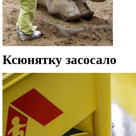
Ксюнятку засосало