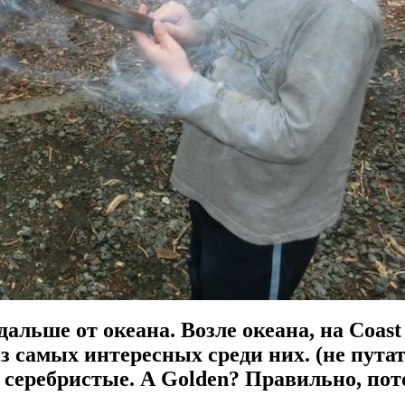
дальше от океана. Возле океана, на Coast
из самых интересных среди них. (не путать
они серебристые. А Golden? Правильно, п