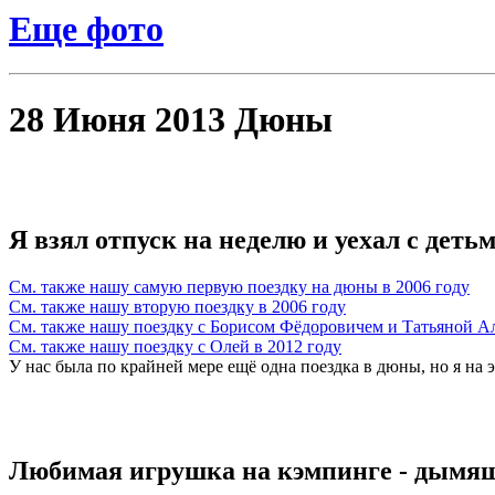
Еще фото
28 Июня 2013 Дюны
Я взял отпуск на неделю и уехал с деть
См. также нашу самую первую поездку на дюны в 2006 году
См. также нашу вторую поездку в 2006 году
См. также нашу поездку с Борисом Фёдоровичем и Татьяной Ал
См. также нашу поездку с Олей в 2012 году
У нас была по крайней мере ещё одна поездка в дюны, но я на 
Любимая игрушка на кэмпинге - дымящ